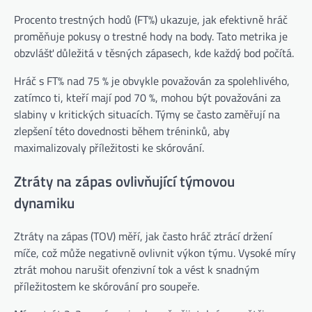
Procento trestných hodů (FT%) ukazuje, jak efektivně hráč
proměňuje pokusy o trestné hody na body. Tato metrika je
obzvlášť důležitá v těsných zápasech, kde každý bod počítá.
Hráč s FT% nad 75 % je obvykle považován za spolehlivého,
zatímco ti, kteří mají pod 70 %, mohou být považováni za
slabiny v kritických situacích. Týmy se často zaměřují na
zlepšení této dovednosti během tréninků, aby
maximalizovaly příležitosti ke skórování.
Ztráty na zápas ovlivňující týmovou
dynamiku
Ztráty na zápas (TOV) měří, jak často hráč ztrácí držení
míče, což může negativně ovlivnit výkon týmu. Vysoké míry
ztrát mohou narušit ofenzivní tok a vést k snadným
příležitostem ke skórování pro soupeře.