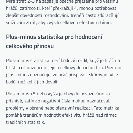
Míra ztrát 2-3 na zápas je obecně přijatelná pro většinu
hráčů, zatímco ti, kteří překračují 4, mohou potřebovat
zlepšit dovednosti rozhodování. Trenéři často zdůrazňují
snižování ztrát, aby zvýšili celkovou efektivitu týmu.
Plus-minus statistika pro hodnocení
celkového přínosu
Plus-minus statistika měří bodový rozdíl, když je hráč na
hřišti, což naznačuje jejich celkový dopad na hru. Pozitivní
plus-minus naznačuje, že hráč přispívá k skórování více
bodů, než kolik jich dovolí.
Plus-minus +5 nebo vyšší je obvykle považováno za
příznivé, zatímco negativní čísla mohou naznačovat
problémy v obraně nebo ofenzivní realizaci. Tato metrika
pomáhá trenérům hodnotit efektivitu hráčů nad rámec
tradičních statistik.