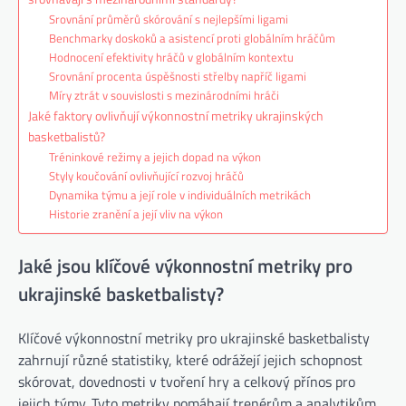
Srovnání průměrů skórování s nejlepšími ligami
Benchmarky doskoků a asistencí proti globálním hráčům
Hodnocení efektivity hráčů v globálním kontextu
Srovnání procenta úspěšnosti střelby napříč ligami
Míry ztrát v souvislosti s mezinárodními hráči
Jaké faktory ovlivňují výkonnostní metriky ukrajinských
basketbalistů?
Tréninkové režimy a jejich dopad na výkon
Styly koučování ovlivňující rozvoj hráčů
Dynamika týmu a její role v individuálních metrikách
Historie zranění a její vliv na výkon
Jaké jsou klíčové výkonnostní metriky pro
ukrajinské basketbalisty?
Klíčové výkonnostní metriky pro ukrajinské basketbalisty
zahrnují různé statistiky, které odrážejí jejich schopnost
skórovat, dovednosti v tvoření hry a celkový přínos pro
jejich týmy. Tyto metriky pomáhají trenérům a analytikům