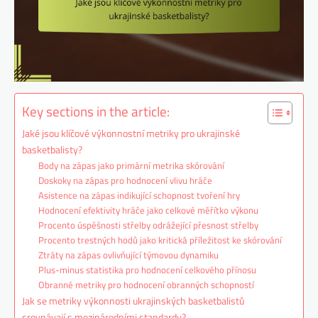
Key sections in the article:
Jaké jsou klíčové výkonnostní metriky pro ukrajinské
basketbalisty?
Body na zápas jako primární metrika skórování
Doskoky na zápas pro hodnocení vlivu hráče
Asistence na zápas indikující schopnost tvoření hry
Hodnocení efektivity hráče jako celkové měřítko výkonu
Procento úspěšnosti střelby odrážející přesnost střelby
Procento trestných hodů jako kritická příležitost ke skórování
Ztráty na zápas ovlivňující týmovou dynamiku
Plus-minus statistika pro hodnocení celkového přínosu
Obranné metriky pro hodnocení obranných schopností
Jak se metriky výkonnosti ukrajinských basketbalistů
srovnávají s mezinárodními standardy?