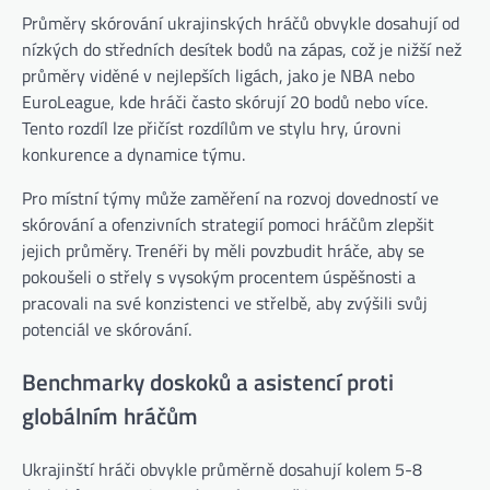
Průměry skórování ukrajinských hráčů obvykle dosahují od
nízkých do středních desítek bodů na zápas, což je nižší než
průměry viděné v nejlepších ligách, jako je NBA nebo
EuroLeague, kde hráči často skórují 20 bodů nebo více.
Tento rozdíl lze přičíst rozdílům ve stylu hry, úrovni
konkurence a dynamice týmu.
Pro místní týmy může zaměření na rozvoj dovedností ve
skórování a ofenzivních strategií pomoci hráčům zlepšit
jejich průměry. Trenéři by měli povzbudit hráče, aby se
pokoušeli o střely s vysokým procentem úspěšnosti a
pracovali na své konzistenci ve střelbě, aby zvýšili svůj
potenciál ve skórování.
Benchmarky doskoků a asistencí proti
globálním hráčům
Ukrajinští hráči obvykle průměrně dosahují kolem 5-8