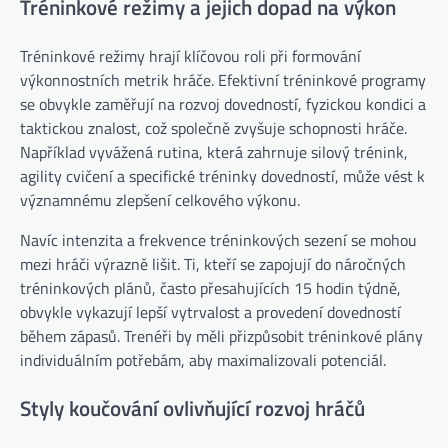
Tréninkové režimy a jejich dopad na výkon
Tréninkové režimy hrají klíčovou roli při formování
výkonnostních metrik hráče. Efektivní tréninkové programy
se obvykle zaměřují na rozvoj dovedností, fyzickou kondici a
taktickou znalost, což společně zvyšuje schopnosti hráče.
Například vyvážená rutina, která zahrnuje silový trénink,
agility cvičení a specifické tréninky dovedností, může vést k
významnému zlepšení celkového výkonu.
Navíc intenzita a frekvence tréninkových sezení se mohou
mezi hráči výrazně lišit. Ti, kteří se zapojují do náročných
tréninkových plánů, často přesahujících 15 hodin týdně,
obvykle vykazují lepší vytrvalost a provedení dovedností
během zápasů. Trenéři by měli přizpůsobit tréninkové plány
individuálním potřebám, aby maximalizovali potenciál.
Styly koučování ovlivňující rozvoj hráčů