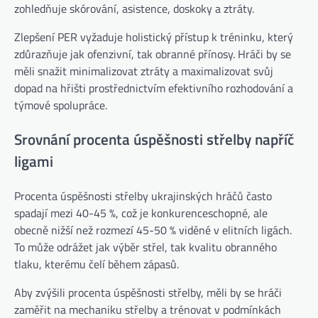
zohledňuje skórování, asistence, doskoky a ztráty.
Zlepšení PER vyžaduje holistický přístup k tréninku, který
zdůrazňuje jak ofenzivní, tak obranné přínosy. Hráči by se
měli snažit minimalizovat ztráty a maximalizovat svůj
dopad na hřišti prostřednictvím efektivního rozhodování a
týmové spolupráce.
Srovnání procenta úspěšnosti střelby napříč
ligami
Procenta úspěšnosti střelby ukrajinských hráčů často
spadají mezi 40-45 %, což je konkurenceschopné, ale
obecně nižší než rozmezí 45-50 % viděné v elitních ligách.
To může odrážet jak výběr střel, tak kvalitu obranného
tlaku, kterému čelí během zápasů.
Aby zvýšili procenta úspěšnosti střelby, měli by se hráči
zaměřit na mechaniku střelby a trénovat v podmínkách