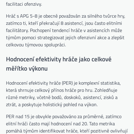
facilitaci ofenzivy.
Hráč s APG 5-8 je obecně považován za silného tvůrce hry,
zatímco ti, kteří překračují 8 asistencí, jsou často elitními
facilitátory. Pochopení tendencí hráče v asistencích může
týmům pomoci strategizovat jejich ofenzivní akce a zlepšit
celkovou týmovou spolupráci.
Hodnocení efektivity hráče jako celkové
měřítko výkonu
Hodnocení efektivity hráče (PER) je komplexní statistika,
která shrnuje celkový přínos hráče pro hru. Zohledňuje
různé metriky, včetně bodů, doskoků, asistencí, zisků a
ztrát, a poskytuje holistický pohled na výkon.
PER nad 15 je obvykle považováno za průměrné, zatímco
elitní hráči často mají hodnocení nad 20. Tato metrika
pomáhá týmům identifikovat hráče, kteří pozitivně ovlivňují