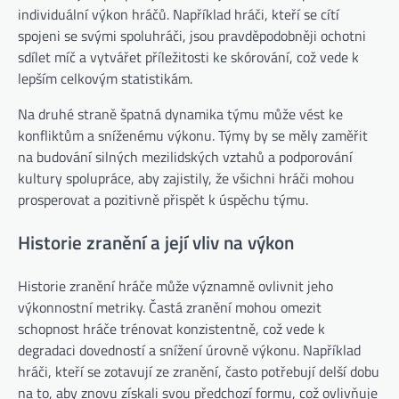
individuální výkon hráčů. Například hráči, kteří se cítí
spojeni se svými spoluhráči, jsou pravděpodobněji ochotni
sdílet míč a vytvářet příležitosti ke skórování, což vede k
lepším celkovým statistikám.
Na druhé straně špatná dynamika týmu může vést ke
konfliktům a sníženému výkonu. Týmy by se měly zaměřit
na budování silných mezilidských vztahů a podporování
kultury spolupráce, aby zajistily, že všichni hráči mohou
prosperovat a pozitivně přispět k úspěchu týmu.
Historie zranění a její vliv na výkon
Historie zranění hráče může významně ovlivnit jeho
výkonnostní metriky. Častá zranění mohou omezit
schopnost hráče trénovat konzistentně, což vede k
degradaci dovedností a snížení úrovně výkonu. Například
hráči, kteří se zotavují ze zranění, často potřebují delší dobu
na to, aby znovu získali svou předchozí formu, což ovlivňuje