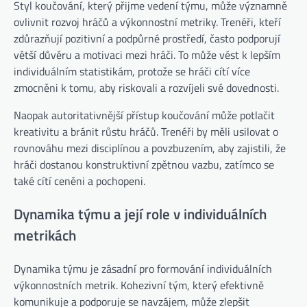
Styl koučování, který přijme vedení týmu, může významně
ovlivnit rozvoj hráčů a výkonnostní metriky. Trenéři, kteří
zdůrazňují pozitivní a podpůrné prostředí, často podporují
větší důvěru a motivaci mezi hráči. To může vést k lepším
individuálním statistikám, protože se hráči cítí více
zmocněni k tomu, aby riskovali a rozvíjeli své dovednosti.
Naopak autoritativnější přístup koučování může potlačit
kreativitu a bránit růstu hráčů. Trenéři by měli usilovat o
rovnováhu mezi disciplínou a povzbuzením, aby zajistili, že
hráči dostanou konstruktivní zpětnou vazbu, zatímco se
také cítí ceněni a pochopeni.
Dynamika týmu a její role v individuálních
metrikách
Dynamika týmu je zásadní pro formování individuálních
výkonnostních metrik. Kohezivní tým, který efektivně
komunikuje a podporuje se navzájem, může zlepšit