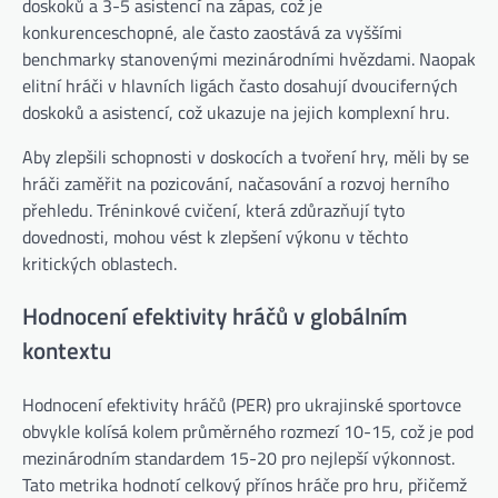
doskoků a 3-5 asistencí na zápas, což je
konkurenceschopné, ale často zaostává za vyššími
benchmarky stanovenými mezinárodními hvězdami. Naopak
elitní hráči v hlavních ligách často dosahují dvouciferných
doskoků a asistencí, což ukazuje na jejich komplexní hru.
Aby zlepšili schopnosti v doskocích a tvoření hry, měli by se
hráči zaměřit na pozicování, načasování a rozvoj herního
přehledu. Tréninkové cvičení, která zdůrazňují tyto
dovednosti, mohou vést k zlepšení výkonu v těchto
kritických oblastech.
Hodnocení efektivity hráčů v globálním
kontextu
Hodnocení efektivity hráčů (PER) pro ukrajinské sportovce
obvykle kolísá kolem průměrného rozmezí 10-15, což je pod
mezinárodním standardem 15-20 pro nejlepší výkonnost.
Tato metrika hodnotí celkový přínos hráče pro hru, přičemž