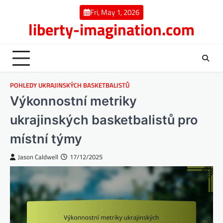
Skip
Fri, May 1, 2026
to
liberty-imagination.com
content
POHLEDY UKRAJINSKÝCH BASKETBALISTŮ
Výkonnostní metriky
ukrajinských basketbalistů pro
místní týmy
Jason Caldwell
17/12/2025