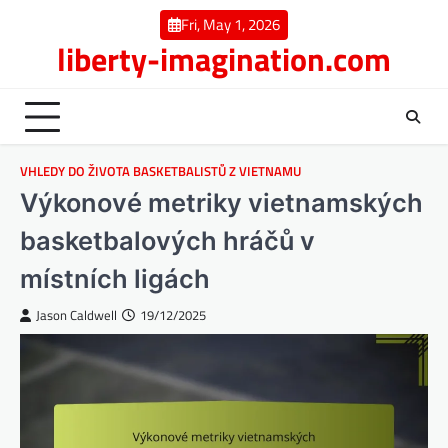
Skip
Fri, May 1, 2026
to
liberty-imagination.com
content
VHLEDY DO ŽIVOTA BASKETBALISTŮ Z VIETNAMU
Výkonové metriky vietnamských
basketbalových hráčů v
místních ligách
Jason Caldwell
19/12/2025