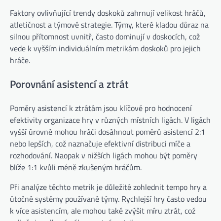
Faktory ovlivňující trendy doskoků zahrnují velikost hráčů,
atletičnost a týmové strategie. Týmy, které kladou důraz na
silnou přítomnost uvnitř, často dominují v doskocích, což
vede k vyšším individuálním metrikám doskoků pro jejich
hráče.
Porovnání asistencí a ztrát
Poměry asistencí k ztrátám jsou klíčové pro hodnocení
efektivity organizace hry v různých místních ligách. V ligách
vyšší úrovně mohou hráči dosáhnout poměrů asistencí 2:1
nebo lepších, což naznačuje efektivní distribuci míče a
rozhodování. Naopak v nižších ligách mohou být poměry
blíže 1:1 kvůli méně zkušeným hráčům.
Při analýze těchto metrik je důležité zohlednit tempo hry a
útočné systémy používané týmy. Rychlejší hry často vedou
k více asistencím, ale mohou také zvýšit míru ztrát, což