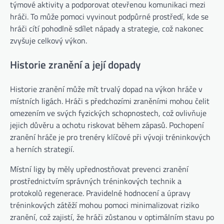
týmové aktivity a podporovat otevřenou komunikaci mezi
hráči. To může pomoci vyvinout podpůrné prostředí, kde se
hráči cítí pohodlně sdílet nápady a strategie, což nakonec
zvyšuje celkový výkon.
Historie zranění a její dopady
Historie zranění může mít trvalý dopad na výkon hráče v
místních ligách. Hráči s předchozími zraněními mohou čelit
omezením ve svých fyzických schopnostech, což ovlivňuje
jejich důvěru a ochotu riskovat během zápasů. Pochopení
zranění hráče je pro trenéry klíčové při vývoji tréninkových
a herních strategií.
Místní ligy by měly upřednostňovat prevenci zranění
prostřednictvím správných tréninkových technik a
protokolů regenerace. Pravidelné hodnocení a úpravy
tréninkových zátěží mohou pomoci minimalizovat riziko
zranění, což zajistí, že hráči zůstanou v optimálním stavu po