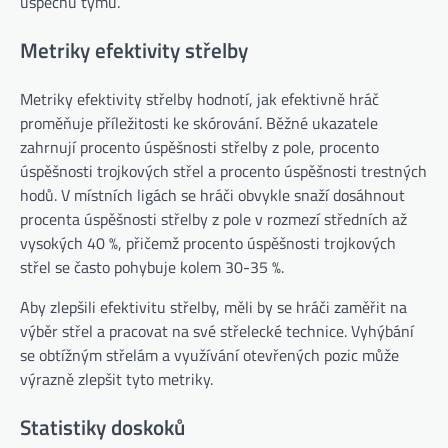
úspěchu týmu.
Metriky efektivity střelby
Metriky efektivity střelby hodnotí, jak efektivně hráč
proměňuje příležitosti ke skórování. Běžné ukazatele
zahrnují procento úspěšnosti střelby z pole, procento
úspěšnosti trojkových střel a procento úspěšnosti trestných
hodů. V místních ligách se hráči obvykle snaží dosáhnout
procenta úspěšnosti střelby z pole v rozmezí středních až
vysokých 40 %, přičemž procento úspěšnosti trojkových
střel se často pohybuje kolem 30-35 %.
Aby zlepšili efektivitu střelby, měli by se hráči zaměřit na
výběr střel a pracovat na své střelecké technice. Vyhýbání
se obtížným střelám a využívání otevřených pozic může
výrazně zlepšit tyto metriky.
Statistiky doskoků