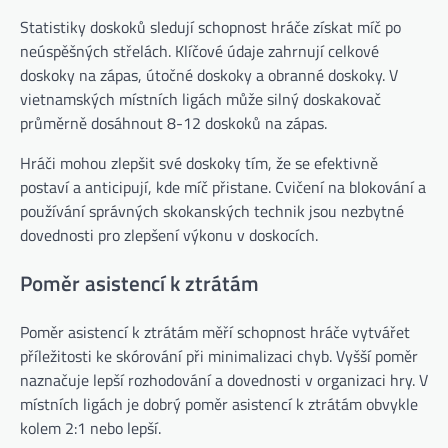
Statistiky doskoků sledují schopnost hráče získat míč po
neúspěšných střelách. Klíčové údaje zahrnují celkové
doskoky na zápas, útočné doskoky a obranné doskoky. V
vietnamských místních ligách může silný doskakovač
průměrně dosáhnout 8-12 doskoků na zápas.
Hráči mohou zlepšit své doskoky tím, že se efektivně
postaví a anticipují, kde míč přistane. Cvičení na blokování a
používání správných skokanských technik jsou nezbytné
dovednosti pro zlepšení výkonu v doskocích.
Poměr asistencí k ztrátám
Poměr asistencí k ztrátám měří schopnost hráče vytvářet
příležitosti ke skórování při minimalizaci chyb. Vyšší poměr
naznačuje lepší rozhodování a dovednosti v organizaci hry. V
místních ligách je dobrý poměr asistencí k ztrátám obvykle
kolem 2:1 nebo lepší.