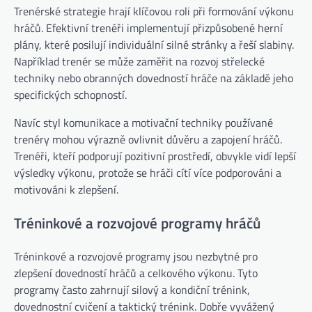
Trenérské strategie hrají klíčovou roli při formování výkonu
hráčů. Efektivní trenéři implementují přizpůsobené herní
plány, které posilují individuální silné stránky a řeší slabiny.
Například trenér se může zaměřit na rozvoj střelecké
techniky nebo obranných dovedností hráče na základě jeho
specifických schopností.
Navíc styl komunikace a motivační techniky používané
trenéry mohou výrazně ovlivnit důvěru a zapojení hráčů.
Trenéři, kteří podporují pozitivní prostředí, obvykle vidí lepší
výsledky výkonu, protože se hráči cítí více podporováni a
motivováni k zlepšení.
Tréninkové a rozvojové programy hráčů
Tréninkové a rozvojové programy jsou nezbytné pro
zlepšení dovedností hráčů a celkového výkonu. Tyto
programy často zahrnují silový a kondiční trénink,
dovednostní cvičení a taktický trénink. Dobře vyvážený