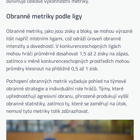
ovlivňuje celkové výkonnostní metriky.
Obranné metriky podle ligy
Obranné metriky, jako jsou zisky a bloky, se mohou výrazně
lišit napříč místními ligami, což odráží úroveň obranné
intenzity a dovedností. V konkurenceschopných ligách
mohou hráči průměrně dosahovat 1,5 až 2 zisky na zápas,
zatímco v méně konkurenceschopných prostředích mohou
průměry klesnout na přibližně 0,5 až 1 zisk.
Pochopení obranných metrik vyžaduje pohled na týmové
obranné strategie a individuální role hráčů. Týmy, které
upřednostňují agresivní obranu, přirozeně produkují vyšší
obranné statistiky, zatímco ty, které se zaměřují na útok,
nemusí tyto metriky tolik zdůrazňovat.