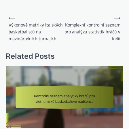
Post
⟵
⟶
navigation
Výkonové metriky italských
Komplexní kontrolní seznam
basketbalistů na
pro analýzu statistik hráčů v
mezinárodních turnajích
Indii
Related Posts