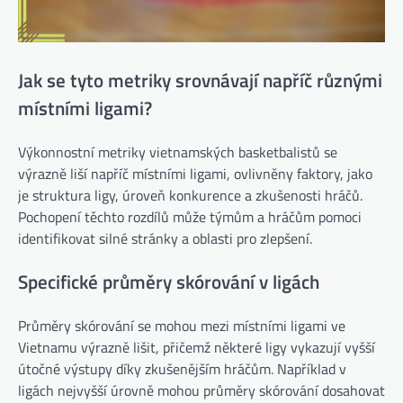
Jak se tyto metriky srovnávají napříč různými
místními ligami?
Výkonnostní metriky vietnamských basketbalistů se
výrazně liší napříč místními ligami, ovlivněny faktory, jako
je struktura ligy, úroveň konkurence a zkušenosti hráčů.
Pochopení těchto rozdílů může týmům a hráčům pomoci
identifikovat silné stránky a oblasti pro zlepšení.
Specifické průměry skórování v ligách
Průměry skórování se mohou mezi místními ligami ve
Vietnamu výrazně lišit, přičemž některé ligy vykazují vyšší
útočné výstupy díky zkušenějším hráčům. Například v
ligách nejvyšší úrovně mohou průměry skórování dosahovat