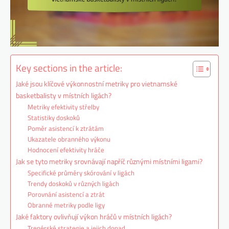
Key sections in the article:
Jaké jsou klíčové výkonnostní metriky pro vietnamské
basketbalisty v místních ligách?
Metriky efektivity střelby
Statistiky doskoků
Poměr asistencí k ztrátám
Ukazatele obranného výkonu
Hodnocení efektivity hráče
Jak se tyto metriky srovnávají napříč různými místními ligami?
Specifické průměry skórování v ligách
Trendy doskoků v různých ligách
Porovnání asistencí a ztrát
Obranné metriky podle ligy
Jaké faktory ovlivňují výkon hráčů v místních ligách?
Trenérské strategie a jejich dopad