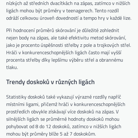
nízkých až středních dvacítkách na zápas, zatímco v nižších
ligách mohou být průměry v teenagerech. Tento rozdíl
odráží celkovou úroveň dovedností a tempo hry v každé lize.
Při hodnocení průměrů skórování je důležité zohlednit
nejen body na zápas, ale také efektivitu metod skórování,
jako je procento úspěšnosti střelby z pole a trojkových střel.
Hráči v konkurenceschopnějších ligách často mají vyšší
procenta střelby díky lepšímu výběru střel a obrannému
tlaku.
Trendy doskoků v různých ligách
Statistiky doskoků také vykazují výrazné rozdíly napříč
místními ligami, přičemž hráči v konkurenceschopnějších
prostředích obvykle získávají více doskoků na zápas. V
silnějších ligách se průměrné hodnoty doskoků mohou
pohybovat od 8 do 12 doskoků, zatímco v nižších ligách
mohou být průměry blíže 5 až 7 doskokům.