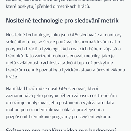
které poskytují přehled o metrikách hráčů.
Nositelné technologie pro sledování metrik
Nositelné technologie, jako jsou GPS sledovače a monitory
srdečního tepu, se široce používají k shromažďování dat o
pohybech hráčů a fyziologických reakcích během zápasů a
tréninků. Tato zařízení mohou sledovat metriky, jako je
ujetá vzdálenost, rychlost a srdeční tep, což poskytuje
trenérům cenné poznatky o fyzickém stavu a úrovni výkonu
hráče.
Například hráč může nosit GPS sledovač, který
zaznamenává jeho pohyby během zápasu, což trenérům
umožňuje analyzovat jeho postavení a výdrž. Tato data
mohou pomoci identifikovat oblasti pro zlepšení a
přizpůsobit tréninkové programy pro zvýšení výkonu.
Software pro analýzu videa pro hodnocení