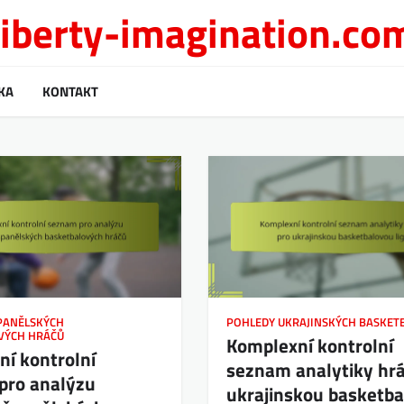
liberty-imagination.co
KA
KONTAKT
PANĚLSKÝCH
POHLEDY UKRAJINSKÝCH BASKET
VÝCH HRÁČŮ
Komplexní kontrolní
í kontrolní
seznam analytiky hrá
pro analýzu
ukrajinskou basketb