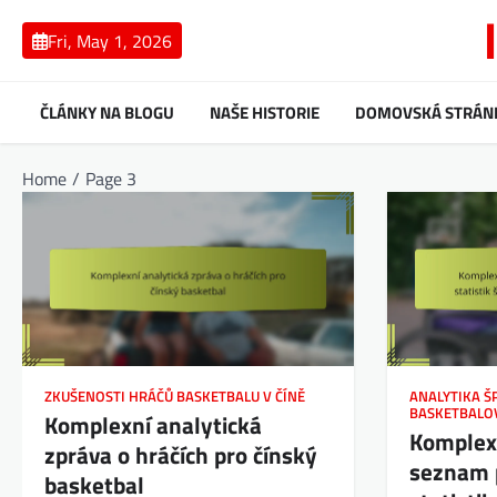
Skip
to
Fri, May 1, 2026
content
ČLÁNKY NA BLOGU
NAŠE HISTORIE
DOMOVSKÁ STRÁN
Home
Page 3
ZKUŠENOSTI HRÁČŮ BASKETBALU V ČÍNĚ
ANALYTIKA Š
BASKETBALO
Komplexní analytická
Komplexn
zpráva o hráčích pro čínský
seznam 
basketbal