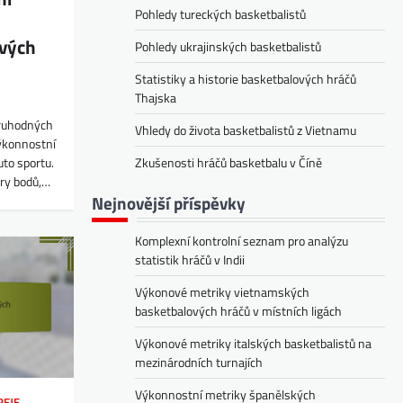
Pohledy tureckých basketbalistů
ových
Pohledy ukrajinských basketbalistů
Statistiky a historie basketbalových hráčů
Thajska
oruhodných
Vhledy do života basketbalistů z Vietnamu
výkonnostní
Zkušenosti hráčů basketbalu v Číně
uto sportu.
ěry bodů,…
Nejnovější příspěvky
Komplexní kontrolní seznam pro analýzu
statistik hráčů v Indii
Výkonové metriky vietnamských
basketbalových hráčů v místních ligách
Výkonové metriky italských basketbalistů na
mezinárodních turnajích
Výkonnostní metriky španělských
REJE