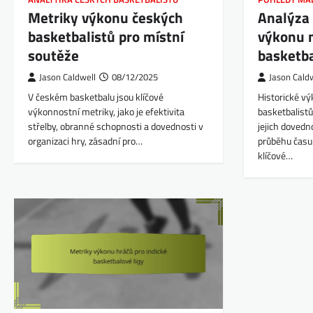
Metriky výkonu českých
Analýza 
basketbalistů pro místní
výkonu 
soutěže
basketba
Jason Caldwell
08/12/2025
Jason Cald
V českém basketbalu jsou klíčové
Historické v
výkonnostní metriky, jako je efektivita
basketbalistů
střelby, obranné schopnosti a dovednosti v
jejich dovedn
organizaci hry, zásadní pro…
průběhu času.
klíčové…