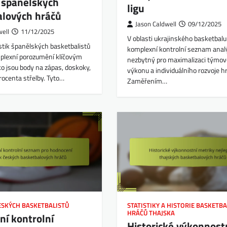
k španělských
ligu
alových hráčů
Jason Caldwell
09/12/2025
well
11/12/2025
V oblasti ukrajinského basketbalu
stik španělských basketbalistů
komplexní kontrolní seznam anal
plexní porozumění klíčovým
nezbytný pro maximalizaci týmo
o jsou body na zápas, doskoky,
výkonu a individuálního rozvoje h
rocenta střelby. Tyto…
Zaměřením…
ESKÝCH BASKETBALISTŮ
STATISTIKY A HISTORIE BASKETB
HRÁČŮ THAJSKA
í kontrolní
Historické výkonnost