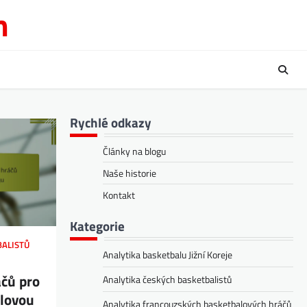
m
Rychlé odkazy
Články na blogu
Naše historie
Kontakt
Kategorie
BALISTŮ
Analytika basketbalu Jižní Koreje
čů pro
Analytika českých basketbalistů
alovou
Analytika francouzských basketbalových hráčů