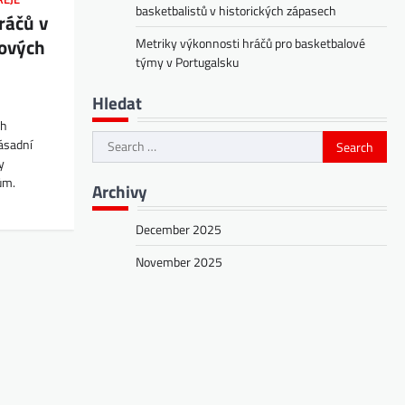
basketbalistů v historických zápasech
ráčů v
lových
Metriky výkonnosti hráčů pro basketbalové
týmy v Portugalsku
Hledat
ch
Search
ásadní
for:
y
ům.
Archivy
December 2025
November 2025