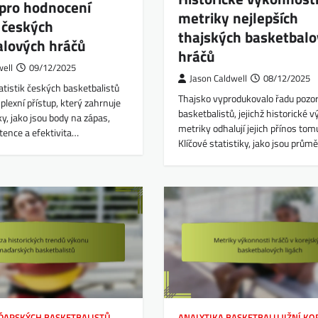
pro hodnocení
metriky nejlepších
k českých
thajských basketbal
alových hráčů
hráčů
well
09/12/2025
Jason Caldwell
08/12/2025
tistik českých basketbalistů
Thajsko vyprodukovalo řadu poz
lexní přístup, který zahrnuje
basketbalistů, jejichž historické 
ky, jako jsou body na zápas,
metriky odhalují jejich přínos tom
tence a efektivita…
Klíčové statistiky, jako jsou prům
ĎARSKÝCH BASKETBALISTŮ
ANALYTIKA BASKETBALU JIŽNÍ KO