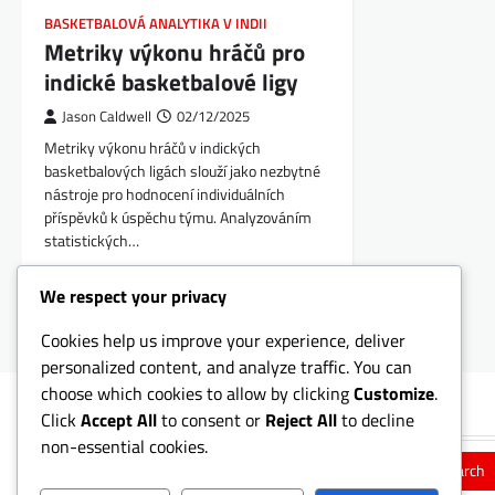
BASKETBALOVÁ ANALYTIKA V INDII
Metriky výkonu hráčů pro
indické basketbalové ligy
Jason Caldwell
02/12/2025
Metriky výkonu hráčů v indických
basketbalových ligách slouží jako nezbytné
nástroje pro hodnocení individuálních
příspěvků k úspěchu týmu. Analyzováním
statistických…
Posts
We respect your privacy
Older posts
navigation
Cookies help us improve your experience, deliver
personalized content, and analyze traffic. You can
choose which cookies to allow by clicking
Customize
.
Hledat
Click
Accept All
to consent or
Reject All
to decline
non-essential cookies.
Search
for: