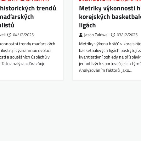
historických trendů
Metriky výkonnosti h
maďarských
korejských basketba
listů
ligách
well
04/12/2025
Jason Caldwell
03/12/2025
ýkonnostní trendy maďarských
Metriky výkonu hráčů v korejský
 ilustrují významnou evoluci
basketbalových ligách poskytují z
ostí a soutěžních úspěchů v
kvantitativní pohledy na příspěvk
 Tato analýza zdůrazňuje
jednotlivých sportovců jejich tým
Analyzováním faktorů, jako…