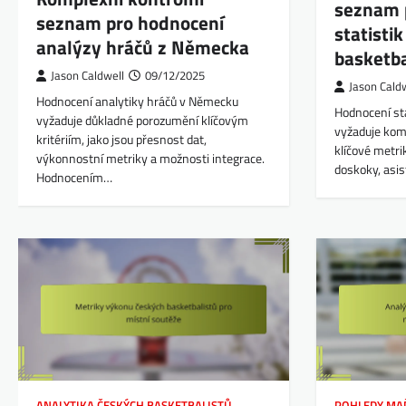
seznam 
seznam pro hodnocení
statisti
analýzy hráčů z Německa
basketb
Jason Caldwell
09/12/2025
Jason Cald
Hodnocení analytiky hráčů v Německu
Hodnocení sta
vyžaduje důkladné porozumění klíčovým
vyžaduje komp
kritériím, jako jsou přesnost dat,
klíčové metri
výkonnostní metriky a možnosti integrace.
doskoky, asis
Hodnocením…
ANALYTIKA ČESKÝCH BASKETBALISTŮ
POHLEDY MA