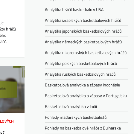
Analytika hráčů basketbalu v USA
Analytika izraelských basketbalových hráčů
 je
ýzy hráčů
Analytika japonských basketbalových hráčů
vého
ráčů.
Analytika německých basketbalových hráčů
Analytika nizozemských basketbalových hráčů
Analytika polských basketbalových hráčů
Analytika ruských basketbalových hráčů
Basketbalová analytika a zápasy Indonésie
Basketbalová analytika a zápasy v Portugalsku
Basketbalová analytika v Indii
Pohledy maďarských basketbalistů
ALOVÝCH
Pohledy na basketbalové hráče z Bulharska
ní