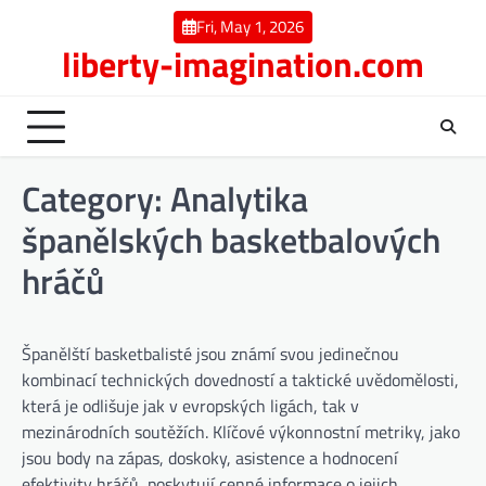
Skip
Fri, May 1, 2026
to
liberty-imagination.com
content
Category:
Analytika
španělských basketbalových
hráčů
Španělští basketbalisté jsou známí svou jedinečnou
kombinací technických dovedností a taktické uvědomělosti,
která je odlišuje jak v evropských ligách, tak v
mezinárodních soutěžích. Klíčové výkonnostní metriky, jako
jsou body na zápas, doskoky, asistence a hodnocení
efektivity hráčů, poskytují cenné informace o jejich