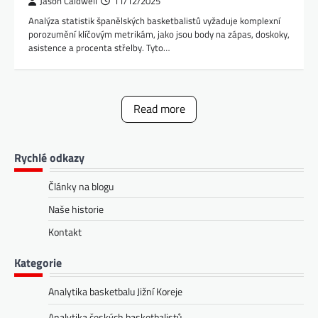
Jason Caldwell
11/12/2025
Analýza statistik španělských basketbalistů vyžaduje komplexní
porozumění klíčovým metrikám, jako jsou body na zápas, doskoky,
asistence a procenta střelby. Tyto…
Read more
Rychlé odkazy
Články na blogu
Naše historie
Kontakt
Kategorie
Analytika basketbalu Jižní Koreje
Analytika českých basketbalistů