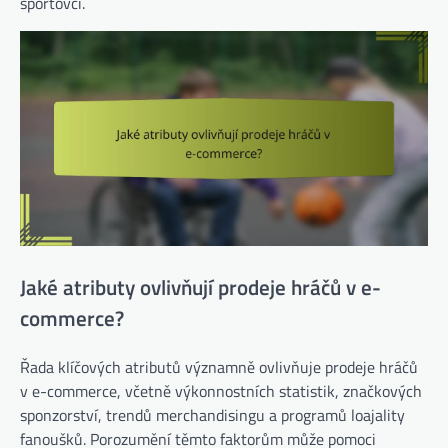
sportovci.
Jaké atributy ovlivňují prodeje hráčů v e-
commerce?
Řada klíčových atributů významně ovlivňuje prodeje hráčů
v e-commerce, včetně výkonnostních statistik, značkových
sponzorství, trendů merchandisingu a programů loajality
fanoušků. Porozumění těmto faktorům může pomoci