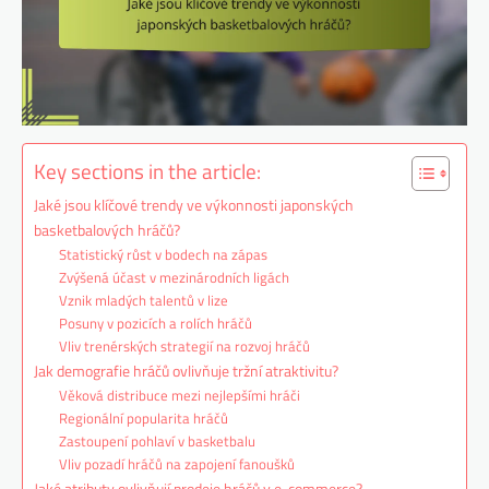
Key sections in the article:
Jaké jsou klíčové trendy ve výkonnosti japonských
basketbalových hráčů?
Statistický růst v bodech na zápas
Zvýšená účast v mezinárodních ligách
Vznik mladých talentů v lize
Posuny v pozicích a rolích hráčů
Vliv trenérských strategií na rozvoj hráčů
Jak demografie hráčů ovlivňuje tržní atraktivitu?
Věková distribuce mezi nejlepšími hráči
Regionální popularita hráčů
Zastoupení pohlaví v basketbalu
Vliv pozadí hráčů na zapojení fanoušků
Jaké atributy ovlivňují prodeje hráčů v e-commerce?