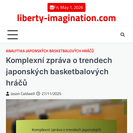
Skip
Fri, May 1, 2026
to
liberty-imagination.com
content
ANALYTIKA JAPONSKÝCH BASKETBALOVÝCH HRÁČŮ
Komplexní zpráva o trendech
japonských basketbalových
hráčů
Jason Caldwell
27/11/2025