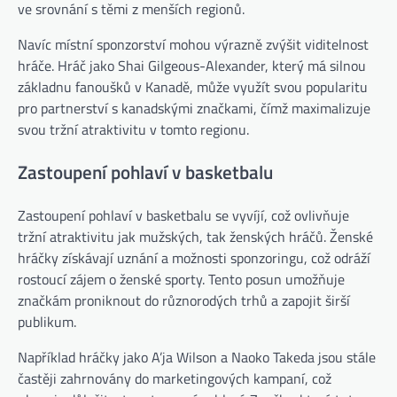
ve srovnání s těmi z menších regionů.
Navíc místní sponzorství mohou výrazně zvýšit viditelnost
hráče. Hráč jako Shai Gilgeous-Alexander, který má silnou
základnu fanoušků v Kanadě, může využít svou popularitu
pro partnerství s kanadskými značkami, čímž maximalizuje
svou tržní atraktivitu v tomto regionu.
Zastoupení pohlaví v basketbalu
Zastoupení pohlaví v basketbalu se vyvíjí, což ovlivňuje
tržní atraktivitu jak mužských, tak ženských hráčů. Ženské
hráčky získávají uznání a možnosti sponzoringu, což odráží
rostoucí zájem o ženské sporty. Tento posun umožňuje
značkám proniknout do různorodých trhů a zapojit širší
publikum.
Například hráčky jako A’ja Wilson a Naoko Takeda jsou stále
častěji zahrnovány do marketingových kampaní, což