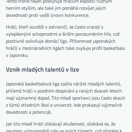
Tento trend nejen poskytuje hráčům expozici různým
herním stylům, ale také jim pomáhá rozvíjet jejich
dovednosti proti vyšší úrovni konkurence.
Hráči, kteří soutěží v zahraničí, se často vracejí s
vylepšenými schopnostmi a širším porozuměním hře, což
pozitivně ovlivňuje domácí ligu. Přítomnost japonských
hráčů v mezinárodních ligách také zvyšuje profil basketbalu
v Japonsku.
Vznik mladých talentů v lize
Japonská basketbalová liga zažila nárůst mladých talentů,
přičemž hráči v pozdním dospívání a raných dvaceti letech
mají významný dopad. Tito mladí sportovci jsou často skauti
z týmů středních škol a univerzit, kde prokazují výjimečné
dovednosti a potenciál.
Jak tito mladí hráči získávají zkušenosti, očekává se, že
zaujmou významnější role ve svých týmech, což přispěje k