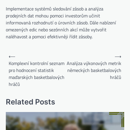
Implementace systémů sledování zásob a analýza
prodejních dat mohou pomoci investorům učinit
informovaná rozhodnutí o úrovních zásob. Dále nabízení
omezených edic nebo sezónních akcí může vytvořit
naléhavost a pomoci efektivněji řídit zásoby.
Post
⟵
⟶
navigation
Komplexní kontrolní seznam
Analýza výkonových metrik
pro hodnocení statistik
německých basketbalových
maďarských basketbalových
hráčů
hráčů
Related Posts