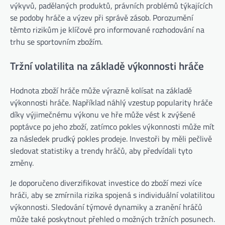
výkyvů, padělaných produktů, právních problémů týkajících
se podoby hráče a výzev při správě zásob. Porozumění
těmto rizikům je klíčové pro informované rozhodování na
trhu se sportovním zbožím.
Tržní volatilita na základě výkonnosti hráče
Hodnota zboží hráče může výrazně kolísat na základě
výkonnosti hráče. Například náhlý vzestup popularity hráče
díky výjimečnému výkonu ve hře může vést k zvýšené
poptávce po jeho zboží, zatímco pokles výkonnosti může mít
za následek prudký pokles prodeje. Investoři by měli pečlivě
sledovat statistiky a trendy hráčů, aby předvídali tyto
změny.
Je doporučeno diverzifikovat investice do zboží mezi více
hráči, aby se zmírnila rizika spojená s individuální volatilitou
výkonnosti. Sledování týmové dynamiky a zranění hráčů
může také poskytnout přehled o možných tržních posunech.