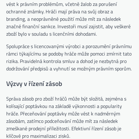
vést k právním problémům, včetně žalob za porušení
ochranné známky. Hráči mají práva na svůj obraz a
branding, a neoprávněné použití může mít za následek
značné finanční sankce. Investoři musí zajistit, aby veškeré
zboží bylo v souladu s licenčními dohodami.
Spolupráce s licencovanými výrobci a porozumění právnímu
rámci týkajícímu se podoby hráče může pomoci zmírnit tato
rizika. Pravidelná kontrola smluv a dohod je nezbytná pro
dodržování předpisů a vyhnutí se možným právním sporům.
Výzvy v řízení zásob
Správa zásob pro zboží hráčů může být složitá, zejména s
kolísající poptávkou na základě výkonnosti a popularity
hráče. Přeceňování poptávky může vést k nadměrným
zásobám, zatímco podceňování může mít za následek
zmeškané prodejní příležitosti. Efektivní řízení zásob je
klíčové pro maximalizaci zisků.