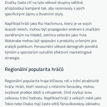
Značky často cílí na tyto věkové skupiny odlišně,
přizpůsobují kampaně tak, aby rezonovaly s jejich
specifickými zájmy a životními styly.
Například hráči jako Rui Hachimura, který je ve svých
dvaceti letech, mohou být propagováni směrem k značkám
zaměřeným na mládež, zatímco veteráni jako Yuta
Watanabe mohou být spojováni s produkty určenými pro
zralejší publikum. Porozumění věkové demografii pomáhá
týmům a sponzorům vytvářet efektivní marketingové
strategie.
Regionální popularita hráčů
Regionální popularita hraje klíčovou roli v tržní atraktivitě
hráče. Hráči, kteří rezonují s místními fanoušky, mohou
zvyšovat prodeje zboží a vstupenek, čímž zvyšují svou
celkovou tržní hodnotu. Například hráči z velkých měst jako
Tokio nebo Osaka mají často větší fanouškovskou základnu