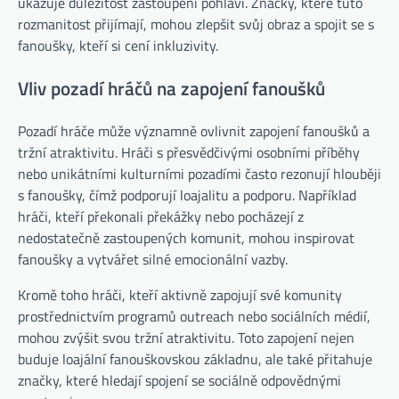
ukazuje důležitost zastoupení pohlaví. Značky, které tuto
rozmanitost přijímají, mohou zlepšit svůj obraz a spojit se s
fanoušky, kteří si cení inkluzivity.
Vliv pozadí hráčů na zapojení fanoušků
Pozadí hráče může významně ovlivnit zapojení fanoušků a
tržní atraktivitu. Hráči s přesvědčivými osobními příběhy
nebo unikátními kulturními pozadími často rezonují hlouběji
s fanoušky, čímž podporují loajalitu a podporu. Například
hráči, kteří překonali překážky nebo pocházejí z
nedostatečně zastoupených komunit, mohou inspirovat
fanoušky a vytvářet silné emocionální vazby.
Kromě toho hráči, kteří aktivně zapojují své komunity
prostřednictvím programů outreach nebo sociálních médií,
mohou zvýšit svou tržní atraktivitu. Toto zapojení nejen
buduje loajální fanouškovskou základnu, ale také přitahuje
značky, které hledají spojení se sociálně odpovědnými