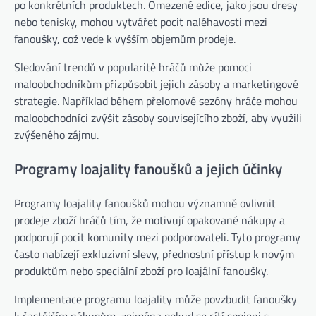
po konkrétních produktech. Omezené edice, jako jsou dresy
nebo tenisky, mohou vytvářet pocit naléhavosti mezi
fanoušky, což vede k vyšším objemům prodeje.
Sledování trendů v popularitě hráčů může pomoci
maloobchodníkům přizpůsobit jejich zásoby a marketingové
strategie. Například během přelomové sezóny hráče mohou
maloobchodníci zvýšit zásoby souvisejícího zboží, aby využili
zvýšeného zájmu.
Programy loajality fanoušků a jejich účinky
Programy loajality fanoušků mohou významně ovlivnit
prodeje zboží hráčů tím, že motivují opakované nákupy a
podporují pocit komunity mezi podporovateli. Tyto programy
často nabízejí exkluzivní slevy, přednostní přístup k novým
produktům nebo speciální zboží pro loajální fanoušky.
Implementace programu loajality může povzbudit fanoušky
k častějším nákupům, zejména pokud se cítí spojeni s