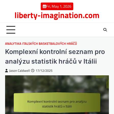
Skip
Fri, May 1, 2026
to
liberty-imagination.com
content
ANALYTIKA ITALSKÝCH BASKETBALOVÝCH HRÁČŮ
Komplexní kontrolní seznam pro
analýzu statistik hráčů v Itálii
Jason Caldwell
17/12/2025