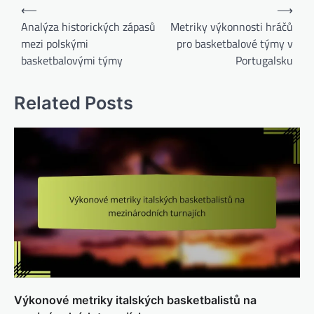
Post
⟵
⟶
navigation
Analýza historických zápasů
Metriky výkonnosti hráčů
mezi polskými
pro basketbalové týmy v
basketbalovými týmy
Portugalsku
Related Posts
Výkonové metriky italských basketbalistů na