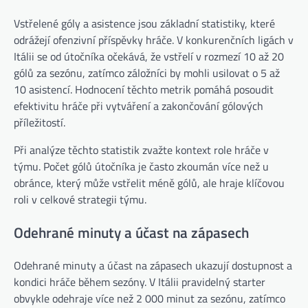
Vstřelené góly a asistence jsou základní statistiky, které
odrážejí ofenzivní příspěvky hráče. V konkurenčních ligách v
Itálii se od útočníka očekává, že vstřelí v rozmezí 10 až 20
gólů za sezónu, zatímco záložníci by mohli usilovat o 5 až
10 asistencí. Hodnocení těchto metrik pomáhá posoudit
efektivitu hráče při vytváření a zakončování gólových
příležitostí.
Při analýze těchto statistik zvažte kontext role hráče v
týmu. Počet gólů útočníka je často zkoumán více než u
obránce, který může vstřelit méně gólů, ale hraje klíčovou
roli v celkové strategii týmu.
Odehrané minuty a účast na zápasech
Odehrané minuty a účast na zápasech ukazují dostupnost a
kondici hráče během sezóny. V Itálii pravidelný starter
obvykle odehraje více než 2 000 minut za sezónu, zatímco