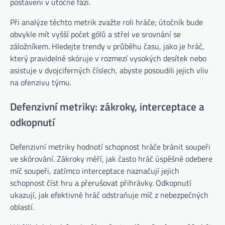
postavení v útočné fázi.
Při analýze těchto metrik zvažte roli hráče; útočník bude
obvykle mít vyšší počet gólů a střel ve srovnání se
záložníkem. Hledejte trendy v průběhu času, jako je hráč,
který pravidelně skóruje v rozmezí vysokých desítek nebo
asistuje v dvojciferných číslech, abyste posoudili jejich vliv
na ofenzivu týmu.
Defenzivní metriky: zákroky, interceptace a
odkopnutí
Defenzivní metriky hodnotí schopnost hráče bránit soupeři
ve skórování. Zákroky měří, jak často hráč úspěšně odebere
míč soupeři, zatímco interceptace naznačují jejich
schopnost číst hru a přerušovat přihrávky. Odkopnutí
ukazují, jak efektivně hráč odstraňuje míč z nebezpečných
oblastí.