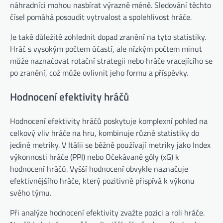
náhradníci mohou nasbírat výrazně méně. Sledování těchto
čísel pomáhá posoudit vytrvalost a spolehlivost hráče.
Je také důležité zohlednit dopad zranění na tyto statistiky.
Hráč s vysokým počtem účastí, ale nízkým počtem minut
může naznačovat rotační strategii nebo hráče vracejícího se
po zranění, což může ovlivnit jeho formu a příspěvky.
Hodnocení efektivity hráčů
Hodnocení efektivity hráčů poskytuje komplexní pohled na
celkový vliv hráče na hru, kombinuje různé statistiky do
jediné metriky. V Itálii se běžně používají metriky jako Index
výkonnosti hráče (PPI) nebo Očekávané góly (xG) k
hodnocení hráčů. Vyšší hodnocení obvykle naznačuje
efektivnějšího hráče, který pozitivně přispívá k výkonu
svého týmu.
Při analýze hodnocení efektivity zvažte pozici a roli hráče.