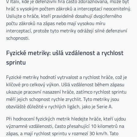
V Itálii, kde je defenzivní hra často zdůrazňována, může být
hráč s vysokým počtem zákroků a interceptací neocenitelný.
Usilujte o hráče, kteří pravidelně dosahují dvojciferného
počtu zákroků na zápas nebo mají vysokou míru
interceptací, protože tyto metriky odrážejí silné defenzivní
schopnosti.
Fyzické metriky: ušlá vzdálenost a rychlost
sprintu
Fyzické metriky hodnotí vytrvalost a rychlost hráče, což je
klíčové pro celkový výkon. Ušlá vzdálenost během zápasu
ukazuje pracovní nasazení hráče, zatímco rychlost sprintu
měří jejich schopnost rychle zrychlit. Tyto metriky jsou
obzvláště důležité v rychlých ligách, jako je Serie A.
Při hodnocení fyzických metrik hledejte hráče, kteří ujdou
významné vzdálenosti, často přesahující 10 kilometrů na
zápas, a mají rychlost sprintu v rozmezí 30 km/h. Tato