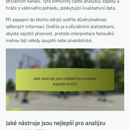
oficiálních kanálů. Tyto komunity často analyzují zápasy a
hráče z vášnivého pohledu, poskytující kvalitativní data.
Při zapojení do těchto zdrojů ověřte důvěryhodnost
sdílených informací. Ověřte je s oficiálními statistikami,
abyste zajistili přesnost, protože interpretace fanoušků
mohou být někdy zaujaté nebo anekdotické.
Jaké nástroje jsou nejlepší pro analýzu