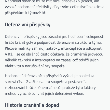
Například obránce může mít nižší příspěvek v gólech, ale
vysoké hodnocení efektivity díky svým defenzivním akcím a
příspěvkům k týmové hře.
Defenzivní příspěvky
Defenzivní příspěvky jsou zásadní pro hodnocení schopnosti
hráče bránit góly a podporovat defenzivní strukturu týmu.
Klíčové metriky zahrnují zákroky, interceptace a odkopnutí.
V Itálii se od obránců často očekává, že průměrně provedou
několik zákroků a interceptací na zápas, což odráží jejich
efektivitu v narušování hry soupeře.
Hodnocení defenzivních příspěvků vyžaduje pohled za
surová čísla. Zvažte kvalitu soupeře a postavení a
rozhodování hráče během zápasů, protože tyto faktory
mohou výrazně ovlivnit jejich defenzivní výkon.
Historie zranění a dopad