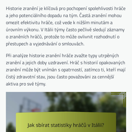
Historie zranění je klíčová pro pochopení spolehlivosti hráče
a jeho potenciálního dopadu na tým. Častá zranění mohou
omezit efektivitu hráče, což vede k nižším minutám a
úrovním výkonu. V Itálii týmy často pečlivě sledují záznamy
o zraněních hráčů, protože to může ovlivnit rozhodnutí o
přestupech a vyjednávání o smlouvách.
Při analýze historie zranění hráče zvažte typy utrpěných
zranění a jejich doby uzdravení. Hráč s historií opakovaných
zranění může být vnímán s opatrností, zatímco ti, kteří mají
čistý zdravotní stav, jsou často považováni za cennější
aktiva pro své týmy.