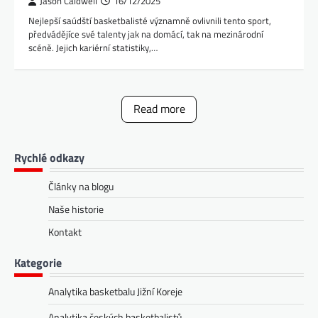
Jason Caldwell
16/12/2025
Nejlepší saúdští basketbalisté významně ovlivnili tento sport,
předvádějíce své talenty jak na domácí, tak na mezinárodní
scéně. Jejich kariérní statistiky,…
Read more
Rychlé odkazy
Články na blogu
Naše historie
Kontakt
Kategorie
Analytika basketbalu Jižní Koreje
Analytika českých basketbalistů