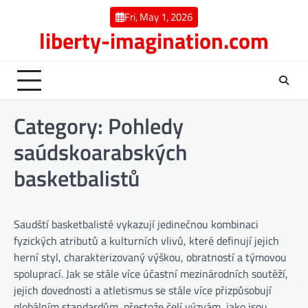
Skip
Fri, May 1, 2026
to
liberty-imagination.com
content
Category:
Pohledy
saúdskoarabských
basketbalistů
Saudští basketbalisté vykazují jedinečnou kombinaci
fyzických atributů a kulturních vlivů, které definují jejich
herní styl, charakterizovaný výškou, obratností a týmovou
spoluprací. Jak se stále více účastní mezinárodních soutěží,
jejich dovednosti a atletismus se stále více přizpůsobují
globálním standardům, přestože čelí výzvám, jako jsou